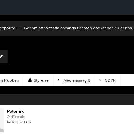
kiepolicy
här
. Genom att fortsätta använda tjänsten godkänner du denna.
 klubben
Styrelse
Medlemsavgift
GDPR
Peter Ek
Ordförande
0733529376