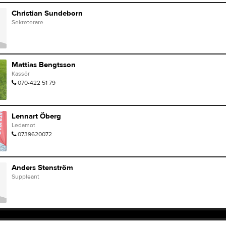
Christian Sundeborn
Sekreterare
Mattias Bengtsson
Kassör
070-422 51 79
Lennart Öberg
Ledamot
0739620072
Anders Stenström
Suppleant