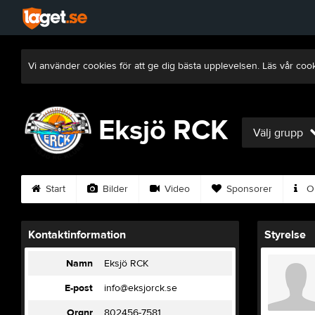
Vi använder cookies för att ge dig bästa upplevelsen. Läs vår coo
Eksjö RCK
Välj grupp
Start
Bilder
Video
Sponsorer
Om
Kontaktinformation
Styrelse
Namn
Eksjö RCK
E-post
info@eksjorck.se
Orgnr
802456-7581