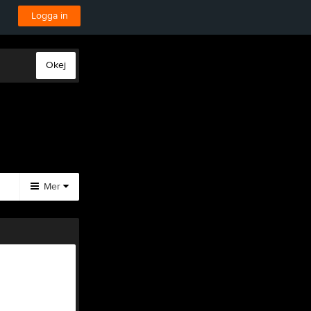
Logga in
Okej
Mer
Huvudmeny
Bilsektionen
Båtsektionen
Tjäna pengar
Cupguiden