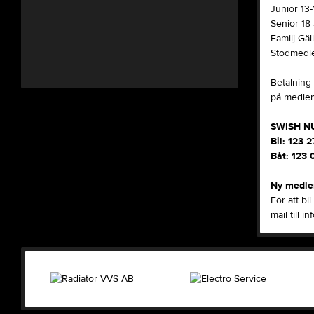
Junior 13-
Senior 18 
Familj Gäl
Stödmedlem
Betalning 
på medlem
SWISH N
Bil: 123 
Båt: 123 
Ny medl
För att bl
mail till 