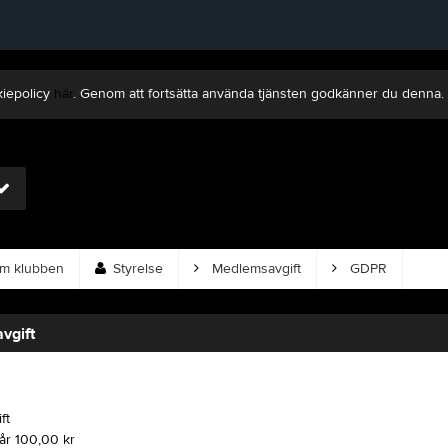
kiepolicy
här
. Genom att fortsätta använda tjänsten godkänner du denna.
 klubben
Styrelse
Medlemsavgift
GDPR
vgift
ft
år 100,00 kr