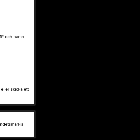
ift" och namn
eller skicka ett