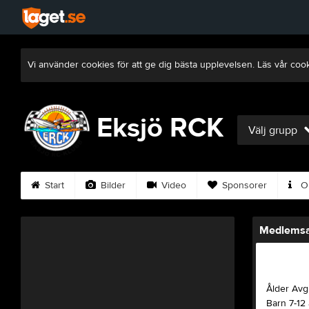
Vi använder cookies för att ge dig bästa upplevelsen. Läs vår coo
Eksjö RCK
Välj grupp
Start
Bilder
Video
Sponsorer
Om
Medlemsa
Ålder Avgi
Barn 7-12 