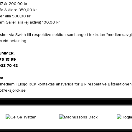
17 år 200,00 kr
år & äldre 350,00 kr
ler alla 500,00 kr
 Gäller alla (ej aktiva) 100,00 kr
sker via Swish till respektive sektion samt ange i textrutan "medlemsavg
 vid betalning.
UMMER:
275 18 99
033 70 48
em
i medlem i Eksjö RCK kontaktas ansvariga för Bil- respektive Båtsektionen 
info@eksjorck.se