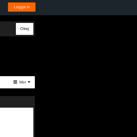
Logga in
Okej
Mer
Huvudmeny
Bilsektionen
Båtsektionen
Tjäna pengar
Cupguiden