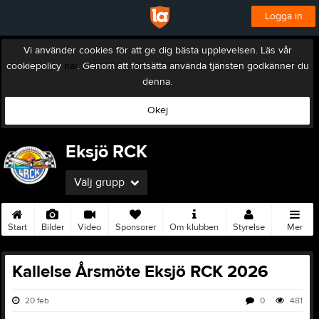
Logga in
Vi använder cookies för att ge dig bästa upplevelsen. Läs vår
cookiepolicy
här
. Genom att fortsätta använda tjänsten godkänner du
denna.
Okej
Eksjö RCK
Välj grupp
Start
Bilder
Video
Sponsorer
Om klubben
Styrelse
Mer
Kallelse Årsmöte Eksjö RCK 2026
20 feb
0
481