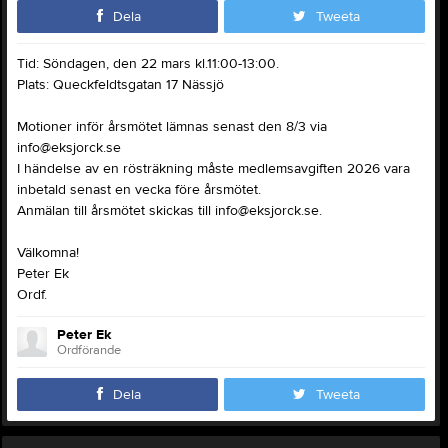
Dela
Tweeta
Tid: Söndagen, den 22 mars kl.11:00-13:00.
Plats: Queckfeldtsgatan 17 Nässjö
Motioner inför årsmötet lämnas senast den 8/3 via
info@eksjorck.se
I händelse av en rösträkning måste medlemsavgiften 2026 vara
inbetald senast en vecka före årsmötet.
Anmälan till årsmötet skickas till info@eksjorck.se.
Välkomna!
Peter Ek
Ordf.
Peter Ek
Ordförande
Dela
Tweeta